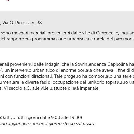
 Via O. Pierozzi n. 38
 sono mostrati materiali provenienti dalle ville di Centocelle, inqua
 del rapporto tra programmazione urbanistica e tutela del patrimoni
teriali provenienti dalle indagini che la Sovrintendenza Capitolina h
”, un intervento urbanistico di enorme portata che aveva il fine di 
ni con funzioni direzionali. Tale progetto ha comportato una serie d
entare le diverse fasi di occupazione del territorio soprattutto tr
l VI secolo a.C. alle ville lussuose di età imperiale.
8
(attivo tutti i giorni dalle 9.00 alle 19.00)
sono aggiungersi anche il giorno stesso sul posto