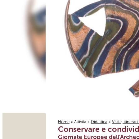
Home
»
Attività
»
Didattica
»
Visite, itinerar
Conservare e condivi
Tu sei qui
Giornate Europee dell'Archeo