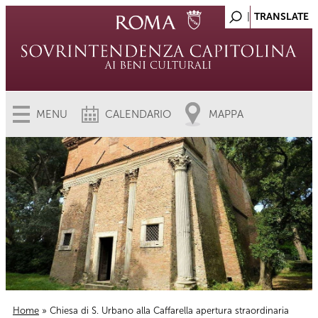
MENU
CALENDARIO
MAPPA
Home
» Chiesa di S. Urbano alla Caffarella apertura straordinaria