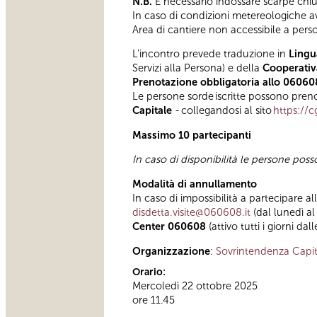
N.B.
È necessario indossare scarpe chius
In caso di condizioni metereologiche avve
Area di cantiere non accessibile a pers
L'incontro prevede traduzione in
Lingu
Servizi alla Persona) e della
Cooperativa
Prenotazione obbligatoria allo 06060
Le persone sorde iscritte possono preno
Capitale
- collegandosi al sito
https://c
Massimo 10 partecipanti
In caso di disponibilità le persone pos
Modalità di annullamento
In caso di impossibilità a partecipare al
disdetta.visite@060608.it
(dal lunedì al
Center 060608
(attivo tutti i giorni dal
Organizzazione
:
Sovrintendenza Capit
Orario:
Mercoledì 22 ottobre 2025
ore 11.45