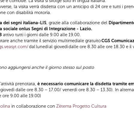
e e comode. La visita si svolge solo in lingua italiana.
rse, la visita verrà disdetta con un anticipo di 24 ore e tutti i preno
one con disabilità motoria.
a dei segni italiana-LIS
, grazie alla collaborazione del
Dipartimento
 sociale onlus Segni di Integrazione - Lazio.
8
attivo tutti i giorni dalle 9.00 alle 19.00.
tare anche tramite il servizio multimediale gratuito
CGS
Comunicazi
gs.veasyt.com/
dal lunedì al giovedì dalle ore 8.30 alle ore 18.30 e il
sono aggiungersi anche il giorno stesso sul posto
l’attività prenotata,
è necessario comunicare la disdetta tramite e
 giovedì dalle ore 8.30 – 17.00/ venerdì ore 8.30 – 13.30). In altern
le ore 9.00 alle 19.00)
olina
in collaborazione con
Zètema Progetto Cultura