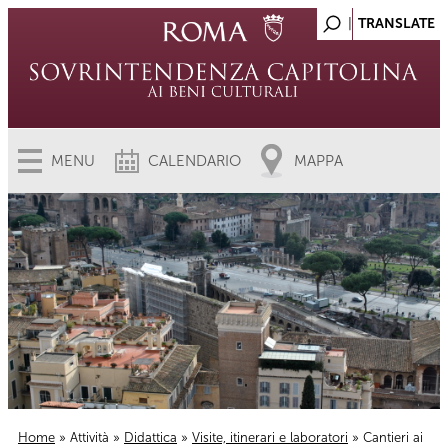
MENU
CALENDARIO
MAPPA
Home
»
Attività
»
Didattica
»
Visite, itinerari e laboratori
» Cantieri ai