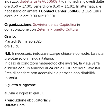
indirizzo:
disdetta.visite@060608.it
(dal lunedì al giovedì dalle
ore 8.30 – 17.00/ venerdì ore 8.30 – 13.30). In alternativa, è
necessario chiamare il
Contact Center 060608
(attivo tutti i
giorni dalle ore 9.00 alle 19.00)
Organizzazione
:
Sovrintendenza Capitolina
in
collaborazione con
Zètema Progetto Cultura
Orario:
Martedì 18 marzo 2025
ore 15.30
N.B.
È necessario indossare scarpe chiuse e comode. La visita
si svolge solo in lingua italiana.
In caso di condizioni metereologiche avverse, la visita verrà
disdetta con un anticipo di 24 ore e tutti i prenotati avvisati.
Area di cantiere non accessibile a persone con disabilità
motoria.
Biglietto d'ingresso:
attività e ingresso gratuiti
Prenotazione obbligatoria:
Sì
Durata:
1 ora