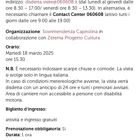
indirizzo:
disdetta.visite@060608.it
(dal lunedì al giovedì dalle
ore 8.30 – 17.00/ venerdì ore 8.30 – 13.30). In alternativa, è
necessario chiamare il
Contact Center 060608
(attivo tutti i
giorni dalle ore 9.00 alle 19.00)
Organizzazione
:
Sovrintendenza Capitolina
in
collaborazione con
Zètema Progetto Cultura
Orario:
Martedì 18 marzo 2025
ore 15.30
N.B.
È necessario indossare scarpe chiuse e comode. La visita
si svolge solo in lingua italiana.
In caso di condizioni metereologiche avverse, la visita verrà
disdetta con un anticipo di 24 ore e tutti i prenotati avvisati.
Area di cantiere non accessibile a persone con disabilità
motoria.
Biglietto d'ingresso:
attività e ingresso gratuiti
Prenotazione obbligatoria:
Sì
Durata:
1 ora