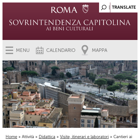
MENU
CALENDARIO
MAPPA
Home
»
Attività
»
Didattica
»
Visite, itinerari e laboratori
» Cantieri ai