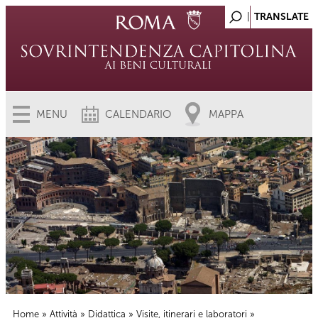
MENU
CALENDARIO
MAPPA
Home
»
Attività
»
Didattica
»
Visite, itinerari e laboratori
»