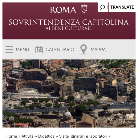
MENU
CALENDARIO
MAPPA
Home
»
Attività
»
Didattica
»
Visite, itinerari e laboratori
»