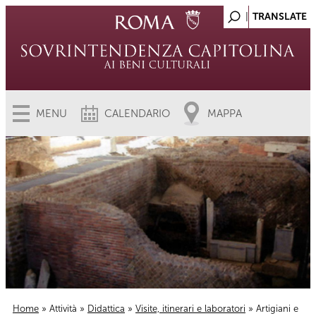
MENU
CALENDARIO
MAPPA
Home
»
Attività
»
Didattica
»
Visite, itinerari e laboratori
» Artigiani e