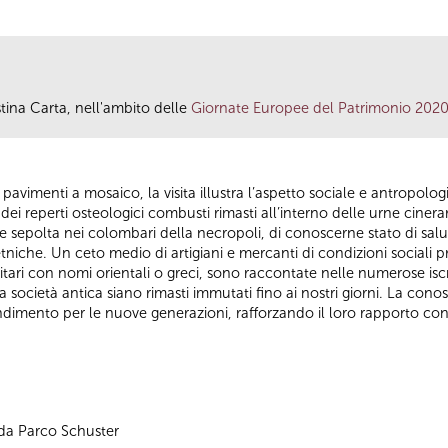
istina Carta, nell'ambito delle
Giornate Europee del Patrimonio 202
 pavimenti a mosaico, la visita illustra l’aspetto sociale e antropolog
 dei reperti osteologici combusti rimasti all’interno delle urne cine
e sepolta nei colombari della necropoli, di conoscerne stato di salut
tniche. Un ceto medio di artigiani e mercanti di condizioni sociali 
militari con nomi orientali o greci, sono raccontate nelle numerose isc
società antica siano rimasti immutati fino ai nostri giorni. La c
imento per le nuove generazioni, rafforzando il loro rapporto con 
o da Parco Schuster