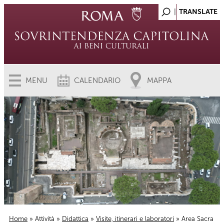
MENU
CALENDARIO
MAPPA
Home
»
Attività
»
Didattica
»
Visite, itinerari e laboratori
» Area Sacra