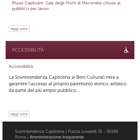
Musei Capitolini: Sale degli Horti di Mecenate chiuse al
pubblico per lavori
leggi tutto
ACCESSIBILITÀ
Accessibilità
La Sovrintendenza Capitolina ai Beni Culturali mira a
garantire l’accesso al proprio patrimonio storico-artistico
da parte del più ampio pubblico...
leggi tutto
Sovrintendenza Capitolina | Piazza Lovatelli 35 - 00186
Roma |
Amministrazione trasparente