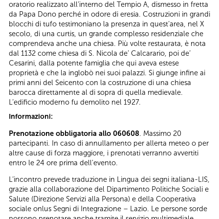
oratorio realizzato all’interno del Tempio A, dismesso in fretta
da Papa Dono perché in odore di eresia. Costruzioni in grandi
blocchi di tufo testimoniano la presenza in quest’area, nel X
secolo, di una curtis, un grande complesso residenziale che
comprendeva anche una chiesa. Più volte restaurata, è nota
dal 1132 come chiesa di S. Nicola de’ Calcarario, poi de’
Cesarini, dalla potente famiglia che qui aveva estese
proprietà e che la inglobò nei suoi palazzi. Si giunge infine ai
primi anni del Seicento con la costruzione di una chiesa
barocca direttamente al di sopra di quella medievale.
L’edificio moderno fu demolito nel 1927.
Informazioni:
Prenotazione obbligatoria allo 060608
. Massimo 20
partecipanti. In caso di annullamento per allerta meteo o per
altre cause di forza maggiore, i prenotati verranno avvertiti
entro le 24 ore prima dell'evento.
L’incontro prevede traduzione in Lingua dei segni italiana-LIS,
grazie alla collaborazione del Dipartimento Politiche Sociali e
Salute (Direzione Servizi alla Persona) e della Cooperativa
sociale onlus Segni di Integrazione – Lazio. Le persone sorde
possono prenotare anche tramite il servizio multimediale