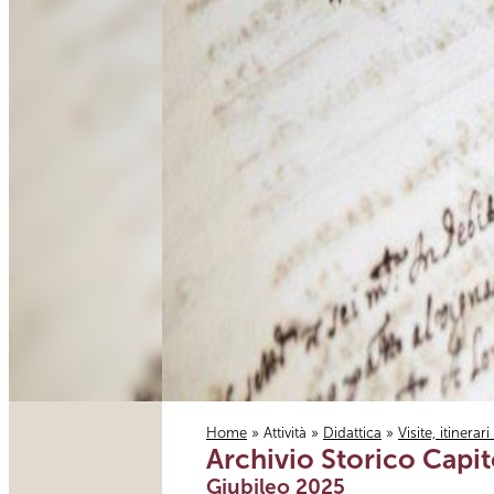
Home
»
Attività
»
Didattica
»
Visite, itinerar
Archivio Storico Capit
Tu sei qui
Giubileo 2025