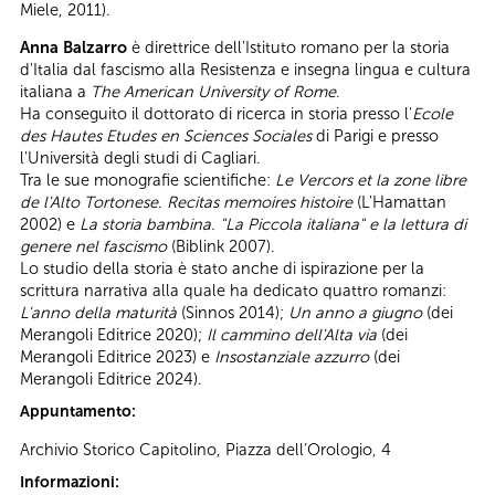
Miele, 2011).
Anna Balzarro
è direttrice dell'Istituto romano per la storia
d'Italia dal fascismo alla Resistenza e insegna lingua e cultura
italiana a
The American University of Rome
.
Ha conseguito il dottorato di ricerca in storia presso l'
Ecole
des Hautes Etudes en Sciences Sociales
di Parigi e presso
l'Università degli studi di Cagliari.
Tra le sue monografie scientifiche:
Le Vercors et la zone libre
de l'Alto Tortonese
.
Recitas memoires histoire
(L'Hamattan
2002) e
La storia bambina. "La Piccola italiana"
e la lettura di
genere nel fascismo
(Biblink 2007).
Lo studio della storia è stato anche di ispirazione per la
scrittura narrativa alla quale ha dedicato quattro romanzi:
L'anno della maturità
(Sinnos 2014);
Un anno a giugno
(dei
Merangoli Editrice 2020);
Il cammino dell'Alta via
(dei
Merangoli Editrice 2023) e
Insostanziale azzurro
(dei
Merangoli Editrice 2024).
Appuntamento:
Archivio Storico Capitolino, Piazza dell’Orologio, 4
Informazioni: