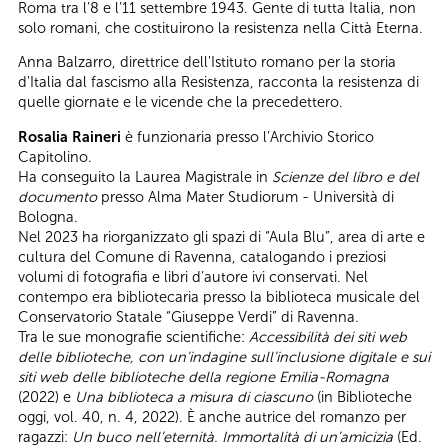
Roma tra l’8 e l’11 settembre 1943. Gente di tutta Italia, non
solo romani, che costituirono la resistenza nella Città Eterna.
Anna Balzarro, direttrice dell'Istituto romano per la storia
d'Italia dal fascismo alla Resistenza, racconta la resistenza di
quelle giornate e le vicende che la precedettero.
Rosalia Raineri
è funzionaria presso l’Archivio Storico
Capitolino.
Ha conseguito la Laurea Magistrale in
Scienze del libro e del
documento
presso Alma Mater Studiorum - Università di
Bologna.
Nel 2023 ha riorganizzato gli spazi di “Aula Blu”, area di arte e
cultura del Comune di Ravenna, catalogando i preziosi
volumi di fotografia e libri d’autore ivi conservati. Nel
contempo era bibliotecaria presso la biblioteca musicale del
Conservatorio Statale “Giuseppe Verdi” di Ravenna.
Tra le sue monografie scientifiche:
Accessibilità dei siti web
delle biblioteche, con un’indagine sull’inclusione digitale e sui
siti web delle biblioteche della regione Emilia-Romagna
(2022) e
Una biblioteca a misura di ciascuno
(in Biblioteche
oggi, vol. 40, n. 4, 2022). È anche
autrice del romanzo per
ragazzi:
Un buco nell’eternità.
Immortalità di un’amicizia
(Ed.