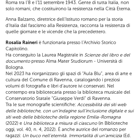
Roma tra l’8 e l’11 settembre 1943. Gente di tutta Italia, non
solo romani, che costituirono la resistenza nella Città Eterna.
Anna Balzarro, direttrice dell'Istituto romano per la storia
d'Italia dal fascismo alla Resistenza, racconta la resistenza di
quelle giornate e le vicende che la precedettero.
Rosalia Raineri
è funzionaria presso l’Archivio Storico
Capitolino.
Ha conseguito la Laurea Magistrale in
Scienze del libro e del
documento
presso Alma Mater Studiorum - Università di
Bologna.
Nel 2023 ha riorganizzato gli spazi di “Aula Blu”, area di arte e
cultura del Comune di Ravenna, catalogando i preziosi
volumi di fotografia e libri d’autore ivi conservati. Nel
contempo era bibliotecaria presso la biblioteca musicale del
Conservatorio Statale “Giuseppe Verdi” di Ravenna.
Tra le sue monografie scientifiche:
Accessibilità dei siti web
delle biblioteche, con un’indagine sull’inclusione digitale e sui
siti web delle biblioteche della regione Emilia-Romagna
(2022) e
Una biblioteca a misura di ciascuno
(in Biblioteche
oggi, vol. 40, n. 4, 2022). È anche
autrice del romanzo per
ragazzi:
Un buco nell’eternità.
Immortalità di un’amicizia
(Ed.