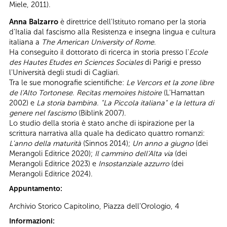
Miele, 2011).
Anna Balzarro
è direttrice dell'Istituto romano per la storia
d'Italia dal fascismo alla Resistenza e insegna lingua e cultura
italiana a
The American University of Rome
.
Ha conseguito il dottorato di ricerca in storia presso l'
Ecole
des Hautes Etudes en Sciences Sociales
di Parigi e presso
l'Università degli studi di Cagliari.
Tra le sue monografie scientifiche:
Le Vercors et la zone libre
de l'Alto Tortonese
.
Recitas memoires histoire
(L'Hamattan
2002) e
La storia bambina. "La Piccola italiana"
e la lettura di
genere nel fascismo
(Biblink 2007).
Lo studio della storia è stato anche di ispirazione per la
scrittura narrativa alla quale ha dedicato quattro romanzi:
L'anno della maturità
(Sinnos 2014);
Un anno a giugno
(dei
Merangoli Editrice 2020);
Il cammino dell'Alta via
(dei
Merangoli Editrice 2023) e
Insostanziale azzurro
(dei
Merangoli Editrice 2024).
Appuntamento:
Archivio Storico Capitolino, Piazza dell’Orologio, 4
Informazioni: