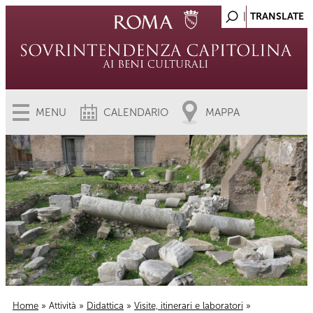
MENU
CALENDARIO
MAPPA
Home
»
Attività
»
Didattica
»
Visite, itinerari e laboratori
»