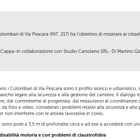
Colombari di Via Pescara (INT. 217) ha l'obiettivo di mostrare ai cittadi
 Cappa-in collaborazione con Studio Cartolano SRL- Di Martino Gius
no i Colombari di Via Pescara sotto il profilo storico e urbanistico,
tiche legate alla sicurezza e alla gestione del cantiere. Il dialogo 
iere, dal committente al progettista, dai restauratori al coordinator
foto e video, considerati i problemi relativi alla sicurezza e alla pe
r non interferire con le attività lavorative in corso.
 sono posti a 3,5 m di profondità circa e ad essi si accederà con una
isabilità motoria e con problemi di claustrofobia