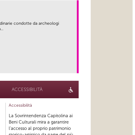
rdinarie condotte da archeologi
..
link
ACCESSIBILITÀ
Accessibilità
La Sovrintendenza Capitolina ai
Beni Culturali mira a garantire
l’accesso al proprio patrimonio
storico-artistico da parte del più