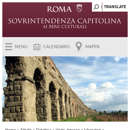
MENU
CALENDARIO
MAPPA
Home
»
Attività
»
Didattica
»
Visite, itinerari e laboratori
»