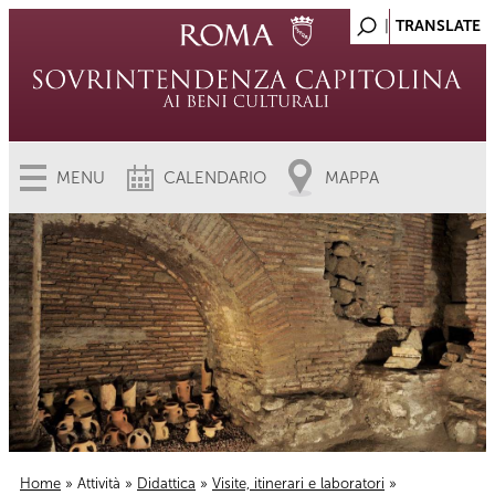
MENU
CALENDARIO
MAPPA
Home
»
Attività
»
Didattica
»
Visite, itinerari e laboratori
»