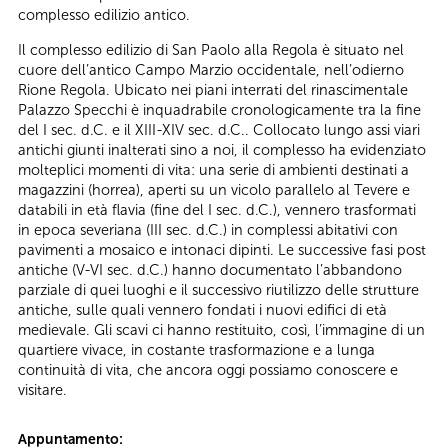
complesso edilizio antico.
Il complesso edilizio di San Paolo alla Regola è situato nel
cuore dell’antico Campo Marzio occidentale, nell’odierno
Rione Regola. Ubicato nei piani interrati del rinascimentale
Palazzo Specchi è inquadrabile cronologicamente tra la fine
del I sec. d.C. e il XIII-XIV sec. d.C.. Collocato lungo assi viari
antichi giunti inalterati sino a noi, il complesso ha evidenziato
molteplici momenti di vita: una serie di ambienti destinati a
magazzini (horrea), aperti su un vicolo parallelo al Tevere e
databili in età flavia (fine del I sec. d.C.), vennero trasformati
in epoca severiana (III sec. d.C.) in complessi abitativi con
pavimenti a mosaico e intonaci dipinti. Le successive fasi post
antiche (V-VI sec. d.C.) hanno documentato l’abbandono
parziale di quei luoghi e il successivo riutilizzo delle strutture
antiche, sulle quali vennero fondati i nuovi edifici di età
medievale. Gli scavi ci hanno restituito, così, l’immagine di un
quartiere vivace, in costante trasformazione e a lunga
continuità di vita, che ancora oggi possiamo conoscere e
visitare.
Appuntamento: