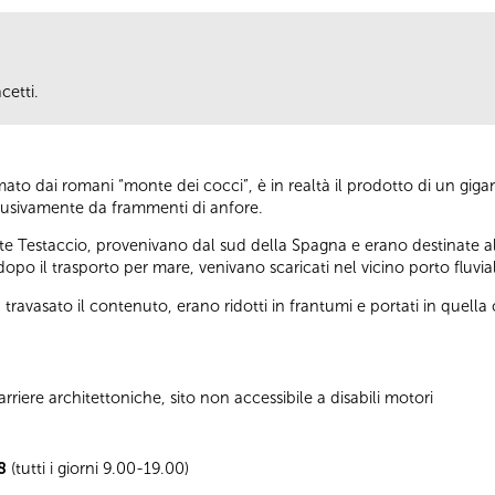
cetti.
mato dai romani “monte dei cocci”, è in realtà il prodotto di un gi
esclusivamente da frammenti di anfore.
nte Testaccio, provenivano dal sud della Spagna e erano destinate al
opo il trasporto per mare, venivano scaricati nel vicino porto fluvia
 travasato il contenuto, erano ridotti in frantumi e portati in quella 
riere architettoniche, sito non accessibile a disabili motori
8
(tutti i giorni 9.00-19.00)