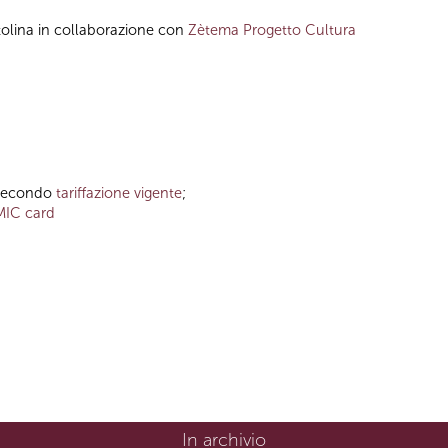
tolina in collaborazione con
Zètema Progetto Cultura
o secondo
tariffazione vigente
;
MIC card
In archivio