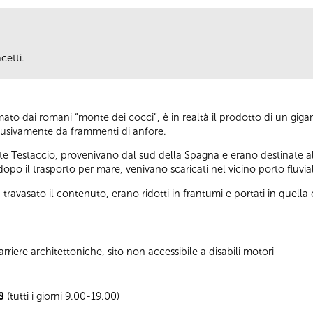
cetti.
mato dai romani “monte dei cocci”, è in realtà il prodotto di un gi
esclusivamente da frammenti di anfore.
nte Testaccio, provenivano dal sud della Spagna e erano destinate al
opo il trasporto per mare, venivano scaricati nel vicino porto fluvia
 travasato il contenuto, erano ridotti in frantumi e portati in quella 
riere architettoniche, sito non accessibile a disabili motori
8
(tutti i giorni 9.00-19.00)