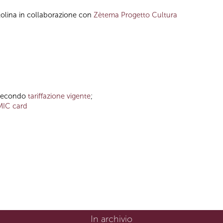
tolina in collaborazione con
Zètema Progetto Cultura
o secondo
tariffazione vigente
;
MIC card
In archivio