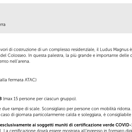
rra
vori di costruzione di un complesso residenziale, il Ludus Magnus è
o del Colosseo. In questa palestra, la più grande e importante delle q
nto nell’arena.
i alla fermata ATAC)
8
(max 15 persone per ciascun gruppo).
 due rampe di scale. Sconsigliato per persone con mobilità ridotta. 
caso di giornata particolarmente calda e soleggiata, è consigliabile
esclusivamente ai soggetti muniti di certificazione verde COVID-
. La certificazione dovrà essere mostrata all’ingresso in formato di