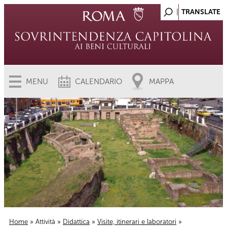
MENU
CALENDARIO
MAPPA
Home
»
Attività
»
Didattica
»
Visite, itinerari e laboratori
»