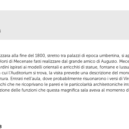
i
izzata alla fine del 1800, stretto tra palazzi di epoca umbertina, si 
i Horti di Mecenate fatti realizzare dal grande amico di Augusto. M
rdini ispirati ai modelli orientali e arricchiti di statue, fontane e lus
cui l’Auditorium si trova, la visita prevede una descrizione del mo
tura. Entrati nell’aula, dove probabilmente risuonarono i versi di Virgi
reschi che ne ricoprivano le pareti e le particolarità architettoniche i
ficazione delle funzioni che questa magnifica sala aveva al momento d
8