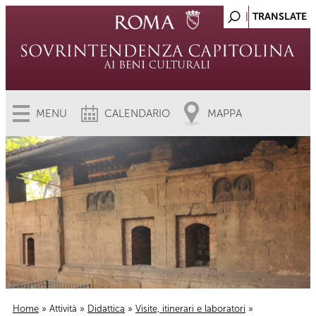
MENU
CALENDARIO
MAPPA
Home
»
Attività
»
Didattica
»
Visite, itinerari e laboratori
»