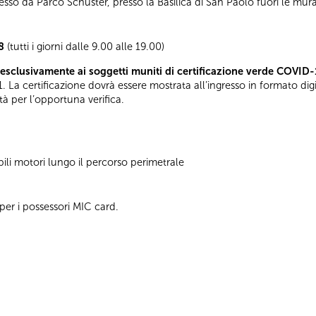
gresso da Parco Schuster, presso la Basilica di San Paolo fuori le mur
8
(tutti i giorni dalle 9.00 alle 19.00)
esclusivamente ai soggetti muniti di certificazione verde COVID-
. La certificazione dovrà essere mostrata all’ingresso in formato di
tà per l’opportuna verifica.
ili motori lungo il percorso perimetrale
per i possessori MIC card.