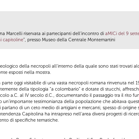
na Marcelli riservata ai partecipanti dell’incontro di
aMICi del 9 set
i capitoline
”, presso Museo della Centrale Montemartini
eologico della necropoli all'interno della quale sono stati trovati a
nte esposti nella mostra.
ca parte oggi visitabile di una vasta necropoli romana rinvenuta nel 19
ntemente della tipologia “a colombario” e dotate di stucchi, affresch
olo a.C. al IV secolo d.C., documentando il passaggio tra il rito fun
ono un’importante testimonianza della popolazione che abitava quest
ci parlano di un ceto medio di artigiani e mercanti, spesso di origine 
tendenza Capitolina ha intrapreso nell'area diversi progetti di ricerca
mento di specifiche tematiche.