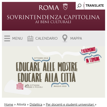
MENU
CALENDARIO
MAPPA
Home
»
Attività
»
Didattica
»
Per docenti e studenti universitari
»