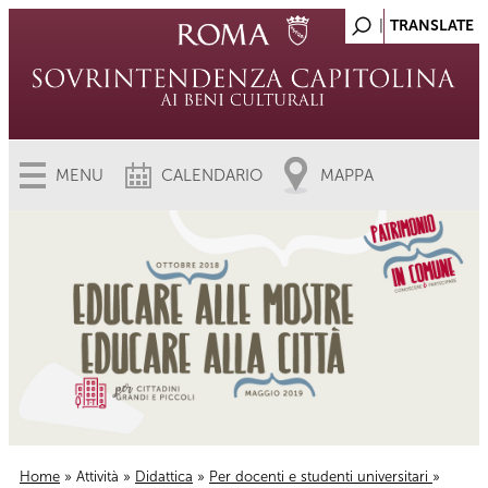
MENU
CALENDARIO
MAPPA
Home
»
Attività
»
Didattica
»
Per docenti e studenti universitari
»