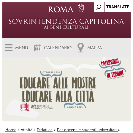
MENU
CALENDARIO
MAPPA
Home
»
Attività
»
Didattica
»
Per docenti e studenti universitari
»