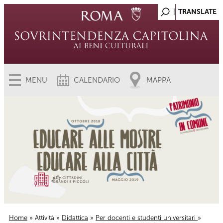
MENU
CALENDARIO
MAPPA
Home
»
Attività
»
Didattica
»
Per docenti e studenti universitari
»