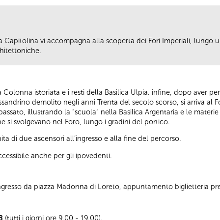
Capitolina vi accompagna alla scoperta dei Fori Imperiali, lungo u
hitettoniche.
n la Colonna istoriata e i resti della Basilica Ulpia. infine, dopo aver
ssandrino demolito negli anni Trenta del secolo scorso, si arriva al F
 passato, illustrando la “scuola” nella Basilica Argentaria e le mater
e si svolgevano nel Foro, lungo i gradini del portico.
ta di due ascensori all’ingresso e alla fine del percorso.
cessibile anche per gli ipovedenti.
 Ingresso da piazza Madonna di Loreto, appuntamento biglietteria pr
8
(tutti i giorni ore 9.00 - 19.00).