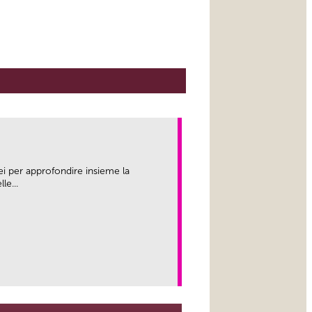
ei per approfondire insieme la
le...
link