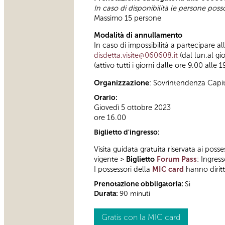
In caso di disponibilità le persone pos
Massimo 15 persone
Modalità di annullamento
In caso di impossibilità a partecipare a
disdetta.visite@060608.it
(dal lun.al gi
(attivo tutti i giorni dalle ore 9.00 alle 1
Organizzazione
: Sovrintendenza Capi
Orario:
Giovedì 5 ottobre 2023
ore 16.00
Biglietto d'ingresso:
Visita guidata gratuita riservata ai posse
vigente >
Biglietto
Forum Pass
: Ingres
I possessori della
MIC card
hanno diritto
Prenotazione obbligatoria:
Sì
Durata:
90 minuti
Gratis con la MIC card