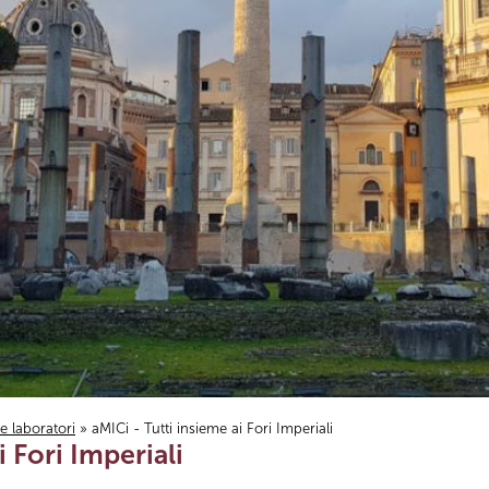
i e laboratori
» aMICi - Tutti insieme ai Fori Imperiali
i Fori Imperiali