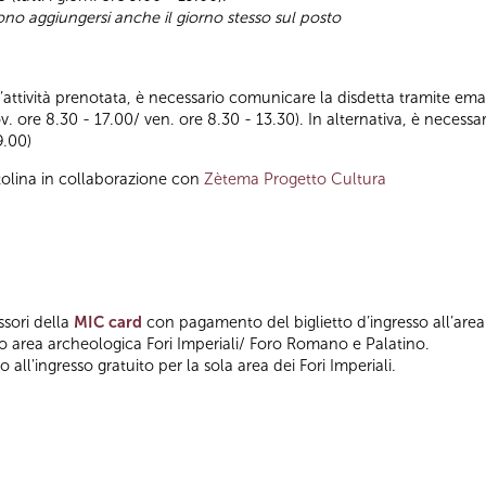
sono aggiungersi anche il giorno stesso sul posto
ll’attività prenotata, è necessario comunicare la disdetta tramite emai
ov. ore 8.30 - 17.00/ ven. ore 8.30 - 13.30). In alternativa, è nece
9.00)
tolina in collaborazione con
Zètema Progetto Cultura
ssori della
MIC card
con pagamento del biglietto d’ingresso all’area
so area archeologica Fori Imperiali/ Foro Romano e Palatino.
 all'ingresso gratuito per la sola area dei Fori Imperiali.