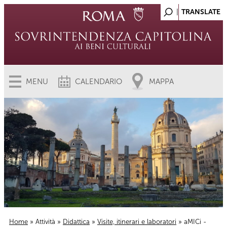
MENU
CALENDARIO
MAPPA
Home
»
Attività
»
Didattica
»
Visite, itinerari e laboratori
» aMICi -