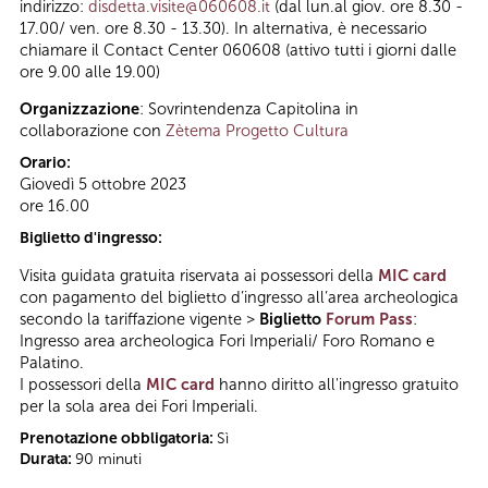
indirizzo:
disdetta.visite@060608.it
(dal lun.al giov. ore 8.30 -
17.00/ ven. ore 8.30 - 13.30). In alternativa, è necessario
chiamare il Contact Center 060608 (attivo tutti i giorni dalle
ore 9.00 alle 19.00)
Organizzazione
: Sovrintendenza Capitolina in
collaborazione con
Zètema Progetto Cultura
Orario:
Giovedì 5 ottobre 2023
ore 16.00
Biglietto d'ingresso:
Visita guidata gratuita riservata ai possessori della
MIC card
con pagamento del biglietto d’ingresso all’area archeologica
secondo la tariffazione vigente >
Biglietto
Forum Pass
:
Ingresso area archeologica Fori Imperiali/ Foro Romano e
Palatino.
I possessori della
MIC card
hanno diritto all'ingresso gratuito
per la sola area dei Fori Imperiali.
Prenotazione obbligatoria:
Sì
Durata:
90 minuti