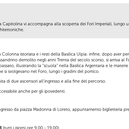
Capitolina vi accompagna alla scoperta dei Fori Imperiali, lungo u
hitettoniche.
n la Colonna istoriata e i resti della Basilica Ulpia. infine, dopo aver
ssandrino demolito negli anni Trenta del secolo scorso, si arriva al F
 passato, illustrando la “scuola” nella Basilica Argentaria e le mater
e si svolgevano nel Foro, lungo i gradini del portico.
ta di due ascensori all’ingresso e alla fine del percorso.
cessibile anche per gli ipovedenti.
 Ingresso da piazza Madonna di Loreto, appuntamento biglietteria pr
8
(tutti i giorni ore 9.00 - 19.00).