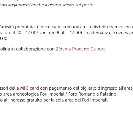
sono aggiungersi anche il giorno stesso sul posto
ll’attività prenotata, è necessario comunicare la disdetta tramite emai
ov. ore 8.30 - 17.00/ ven. ore 8.30 - 13.30). In alternativa, è nece
9.00)
tolina in collaborazione con
Zètema Progetto Cultura
ssori della
MIC card
con pagamento del biglietto d’ingresso all’area
so area archeologica Fori Imperiali/ Foro Romano e Palatino.
 all'ingresso gratuito per la sola area dei Fori Imperiali.