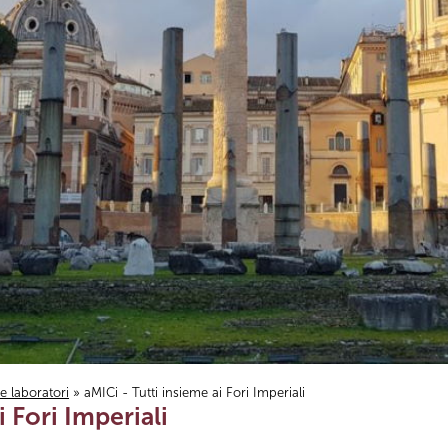
i e laboratori
» aMICi - Tutti insieme ai Fori Imperiali
i Fori Imperiali