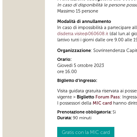
In caso di disponibilità le persone pos
Massimo 15 persone
Modalità di annullamento
In caso di impossibilità a partecipare a
disdetta.visite@060608.it
(dal lun.al gi
(attivo tutti i giorni dalle ore 9.00 alle 1
Organizzazione
: Sovrintendenza Capi
Orario:
Giovedì 5 ottobre 2023
ore 16.00
Biglietto d'ingresso:
Visita guidata gratuita riservata ai posse
vigente >
Biglietto
Forum Pass
: Ingres
I possessori della
MIC card
hanno diritto
Prenotazione obbligatoria:
Sì
Durata:
90 minuti
Gratis con la MIC card