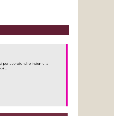
ei per approfondire insieme la
le...
link