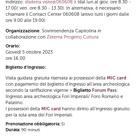
indirizzo:
disdetta.visite@060608.it
(dal lun.al giov. ore 8.30 -
17.00/ ven. ore 8.30 - 13.30). In alternativa, è necessario
chiamare il Contact Center 060608 (attivo tutti i giorni dalle
ore 9.00 alle 19.00)
Organizzazione
: Sovrintendenza Capitolina in
collaborazione con
Zètema Progetto Cultura
Orario:
Giovedì 5 ottobre 2023
ore 16.00
Biglietto d'ingresso:
Visita guidata gratuita riservata ai possessori della
MIC card
con pagamento del biglietto d’ingresso all’area archeologica
secondo la tariffazione vigente >
Biglietto
Forum Pass
:
Ingresso area archeologica Fori Imperiali/ Foro Romano e
Palatino.
I possessori della
MIC card
hanno diritto all'ingresso gratuito
per la sola area dei Fori Imperiali.
Prenotazione obbligatoria:
Sì
Durata:
90 minuti