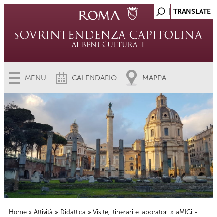
MENU
CALENDARIO
MAPPA
Home
»
Attività
»
Didattica
»
Visite, itinerari e laboratori
» aMICi -