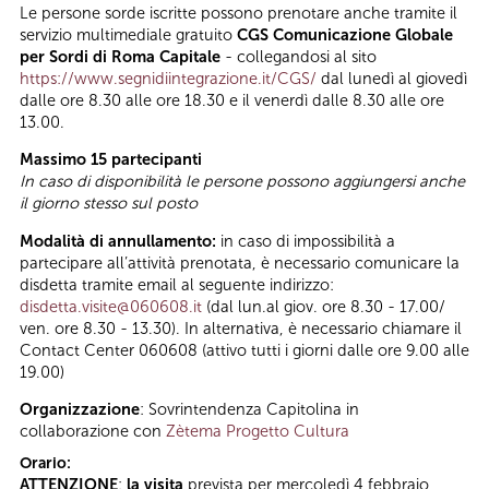
Le persone sorde iscritte possono prenotare anche tramite il
servizio multimediale gratuito
CGS Comunicazione Globale
per Sordi di Roma Capitale
- collegandosi al sito
https://www.segnidiintegrazione.it/CGS/
dal lunedì al giovedì
dalle ore 8.30 alle ore 18.30 e il venerdì dalle 8.30 alle ore
13.00.
Massimo 15 partecipanti
In caso di disponibilità le persone possono aggiungersi anche
il giorno stesso sul posto
Modalità di annullamento
:
in caso di impossibilità a
partecipare all’attività prenotata, è necessario comunicare la
disdetta tramite email al seguente indirizzo:
disdetta.visite@060608.it
(dal lun.al giov. ore 8.30 - 17.00/
ven. ore 8.30 - 13.30). In alternativa, è necessario chiamare il
Contact Center 060608 (attivo tutti i giorni dalle ore 9.00 alle
19.00)
Organizzazione
: Sovrintendenza Capitolina in
collaborazione con
Zètema Progetto Cultura
Orario:
ATTENZIONE
:
la visita
prevista per mercoledì 4 febbraio