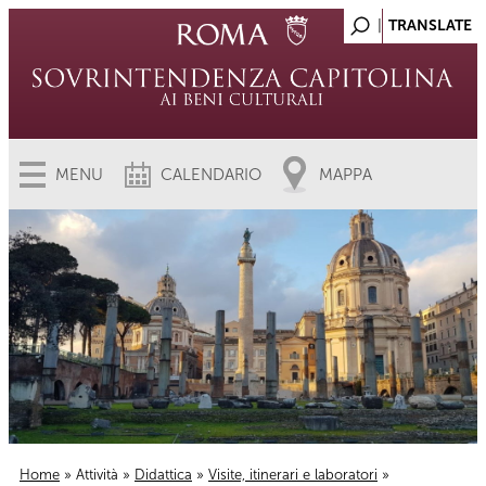
MENU
CALENDARIO
MAPPA
Home
»
Attività
»
Didattica
»
Visite, itinerari e laboratori
»