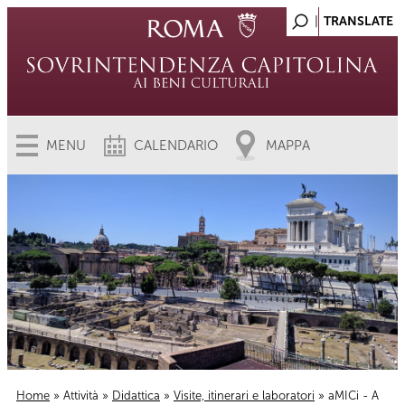
MENU
CALENDARIO
MAPPA
Home
»
Attività
»
Didattica
»
Visite, itinerari e laboratori
» aMICi - A