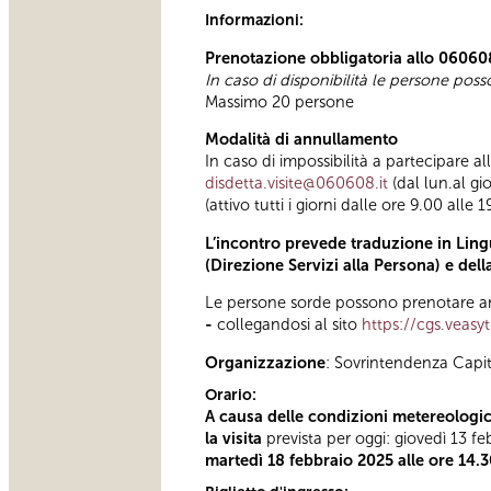
Informazioni:
Prenotazione obbligatoria allo 06060
In caso di disponibilità le persone pos
Massimo 20 persone
Modalità di annullamento
In caso di impossibilità a partecipare a
disdetta.visite@060608.it
(dal lun.al gi
(attivo tutti i giorni dalle ore 9.00 alle 1
L’incontro prevede traduzione in Lingu
(Direzione Servizi alla Persona) e del
Le persone sorde possono prenotare anc
-
collegandosi al sito
https://cgs.veasy
Organizzazione
: Sovrintendenza Capi
Orario:
A causa delle condizioni metereologic
la visita
prevista per oggi: giovedì 13 f
martedì 18 febbraio 2025 alle ore 14.