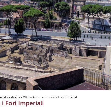
i e laboratori
» aMICi - A tu per tu con i Fori Imperiali
 i Fori Imperiali