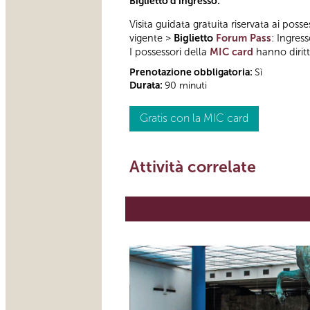
Biglietto d'ingresso:
Visita guidata gratuita riservata ai posse
vigente >
Biglietto
Forum Pass
: Ingres
I possessori della
MIC card
hanno diritto
Prenotazione obbligatoria:
Sì
Durata:
90 minuti
Gratis con la MIC card
Attività correlate