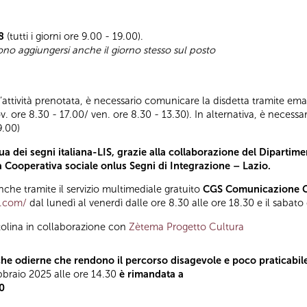
8
(tutti i giorni ore 9.00 - 19.00).
sono aggiungersi anche il giorno stesso sul posto
ll’attività prenotata, è necessario comunicare la disdetta tramite emai
ov. ore 8.30 - 17.00/ ven. ore 8.30 - 13.30). In alternativa, è nece
9.00)
a dei segni italiana-LIS, grazie alla collaborazione del Dipartimen
la Cooperativa sociale onlus Segni di Integrazione – Lazio.
he tramite il servizio multimediale gratuito
CGS Comunicazione Gl
t.com/
dal lunedì al venerdì dalle ore 8.30 alle ore 18.30 e il sabato
tolina in collaborazione con
Zètema Progetto Cultura
he odierne che rendono il percorso disagevole e poco praticabile
ebbraio 2025 alle ore 14.30
è rimandata a
30