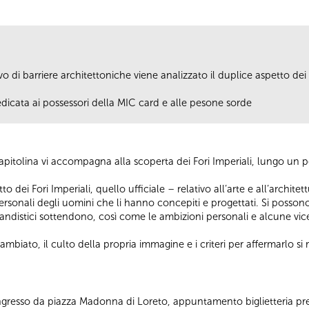
 di barriere architettoniche viene analizzato il duplice aspetto dei F
edicata ai possessori della MIC card e alle pesone sorde
pitolina vi accompagna alla scoperta dei Fori Imperiali, lungo un
tto dei Fori Imperiali, quello ufficiale – relativo all’arte e all’archi
personali degli uomini che li hanno concepiti e progettati. Si posson
gandistici sottendono, così come le ambizioni personali e alcune vi
cambiato, il culto della propria immagine e i criteri per affermarlo s
 Ingresso da piazza Madonna di Loreto, appuntamento biglietteria pr