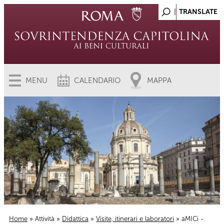
MENU
CALENDARIO
MAPPA
Home
»
Attività
»
Didattica
»
Visite, itinerari e laboratori
» aMICi -