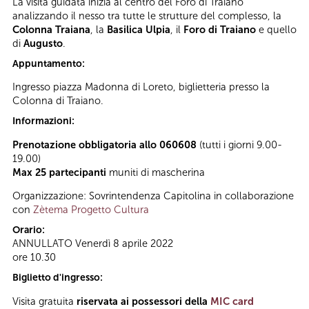
La visita guidata inizia al centro del Foro di Traiano
analizzando il nesso tra tutte le strutture del complesso, la
Colonna Traiana
, la
Basilica Ulpia
, il
Foro di Traiano
e quello
di
Augusto
.
Appuntamento:
Ingresso piazza Madonna di Loreto, biglietteria presso la
Colonna di Traiano.
Informazioni:
Prenotazione obbligatoria allo 060608
(tutti i giorni 9.00-
19.00)
Max 25 partecipanti
muniti di mascherina
Organizzazione: Sovrintendenza Capitolina in collaborazione
con
Zètema Progetto Cultura
Orario:
ANNULLATO Venerdì 8 aprile 2022
ore 10.30
Biglietto d'ingresso:
Visita gratuita
riservata ai possessori della
MIC card