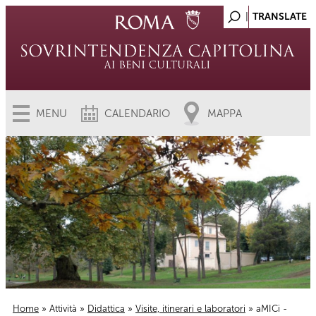
MENU
CALENDARIO
MAPPA
Home
»
Attività
»
Didattica
»
Visite, itinerari e laboratori
» aMICi -