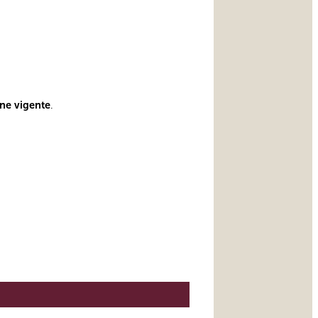
one vigente
.