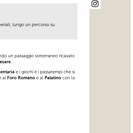
eriali, lungo un percorso su
rrendo un passaggio sotterraneo ricavato
Cesare
.
gentaria
e i giochi e i passatempi che si
e al
Foro Romano
e al
Palatino
con lo