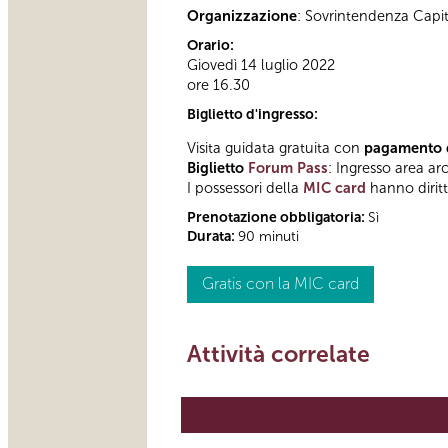
Organizzazione
: Sovrintendenza Capi
Orario:
Giovedì 14 luglio 2022
ore 16.30
Biglietto d'ingresso:
Visita guidata gratuita con
pagamento de
Biglietto
Forum Pass
: Ingresso area ar
I possessori della
MIC card
hanno diritto
Prenotazione obbligatoria:
Sì
Durata:
90 minuti
Gratis con la MIC card
Attività correlate