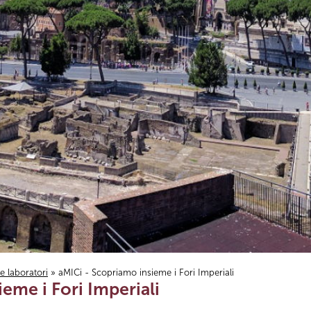
i e laboratori
» aMICi - Scopriamo insieme i Fori Imperiali
eme i Fori Imperiali