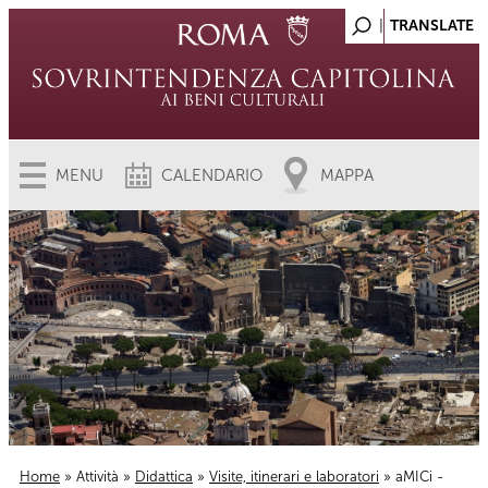
MENU
CALENDARIO
MAPPA
Home
»
Attività
»
Didattica
»
Visite, itinerari e laboratori
» aMICi -