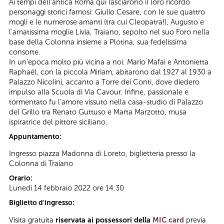
Ai tempi dell’antica Roma qui lasciarono il loro ricordo
personaggi storici famosi: Giulio Cesare, con le sue quattro
mogli e le numerose amanti (tra cui Cleopatra!), Augusto e
l’amatissima moglie Livia, Traiano, sepolto nel suo Foro nella
base della Colonna insieme a Plotina, sua fedelissima
consorte.
In un’epoca molto più vicina a noi: Mario Mafai e Antonietta
Raphaël, con la piccola Miriam, abitarono dal 1927 al 1930 a
Palazzo Nicolini, accanto a Torre dei Conti, dove diedero
impulso alla Scuola di Via Cavour. Infine, passionale e
tormentato fu l’amore vissuto nella casa-studio di Palazzo
del Grillo tra Renato Guttuso e Marta Marzotto, musa
ispiratrice del pittore siciliano.
Appuntamento:
Ingresso piazza Madonna di Loreto, biglietteria presso la
Colonna di Traiano
Orario:
Lunedì 14 febbraio 2022 ore 14.30
Biglietto d'ingresso:
Visita gratuita
riservata ai possessori della
MIC card
previa