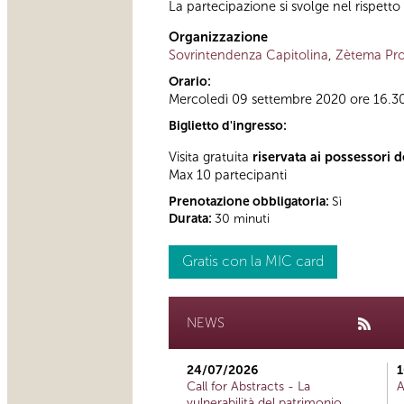
La partecipazione si svolge nel rispetto
Organizzazione
Sovrintendenza Capitolina
,
Zètema Pro
Orario:
Mercoledì 09 settembre 2020 ore 16.3
Biglietto d'ingresso:
Visita gratuita
riservata ai possessori d
Max 10 partecipanti
Prenotazione obbligatoria:
Sì
Durata:
30 minuti
Gratis con la MIC card
NEWS
24/07/2026
1
Call for Abstracts - La
A
vulnerabilità del patrimonio