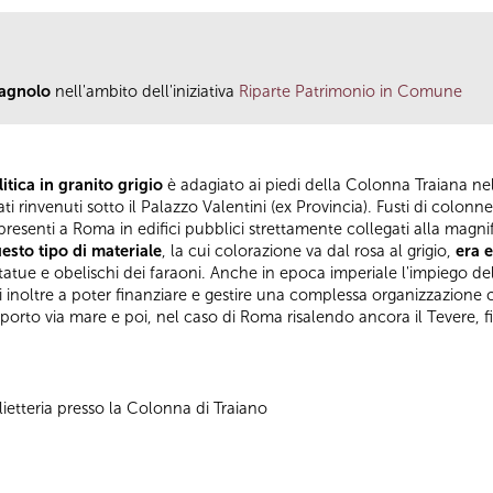
gagnolo
nell'ambito dell'iniziativa
Riparte Patrimonio in Comune
tica in granito grigio
è adagiato ai piedi della Colonna Traiana nel 
i rinvenuti sotto il Palazzo Valentini (ex Provincia). Fusti di colonn
presenti a Roma in edifici pubblici strettamente collegati alla magni
esto tipo di materiale
, la cui colorazione va dal rosa al grigio,
era e
tatue e obelischi dei faraoni. Anche in epoca imperiale l'impiego d
 soli inoltre a poter finanziare e gestire una complessa organizzazio
rasporto via mare e poi, nel caso di Roma risalendo ancora il Tevere, fi
ietteria presso la Colonna di Traiano