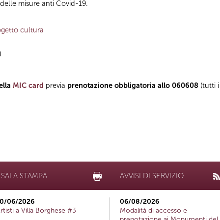
 delle misure anti Covid-19.
getto cultura
0
ella
MIC card
previa
prenotazione obbligatoria allo 060608
(tutti
SALA STAMPA
AVVISI DI SERVIZIO
0/06/2026
06/08/2026
rtisti a Villa Borghese #3
Modalità di accesso e
prenotazione ai Monumenti del