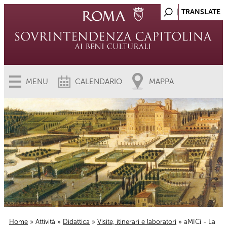
MENU
CALENDARIO
MAPPA
Home
»
Attività
»
Didattica
»
Visite, itinerari e laboratori
» aMICi - La