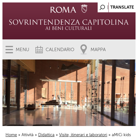
MENU
CALENDARIO
MAPPA
Home
»
Attività
»
Didattica
»
Visite, itinerari e laboratori
» aMICi kids