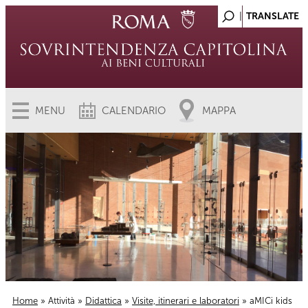
MENU
CALENDARIO
MAPPA
Home
»
Attività
»
Didattica
»
Visite, itinerari e laboratori
» aMICi kids