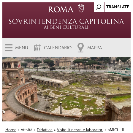
MENU
CALENDARIO
MAPPA
Home
»
Attività
»
Didattica
»
Visite, itinerari e laboratori
» aMICi - Il