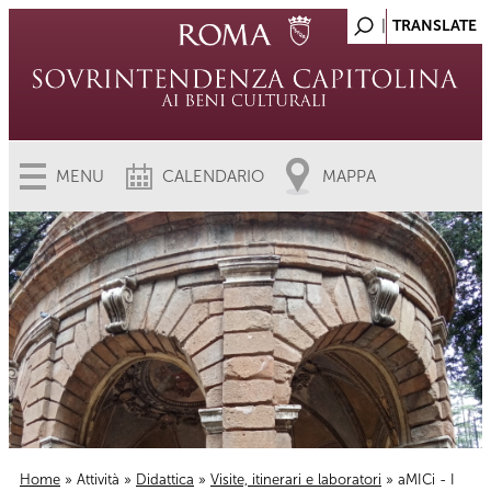
MENU
CALENDARIO
MAPPA
Home
»
Attività
»
Didattica
»
Visite, itinerari e laboratori
» aMICi - I