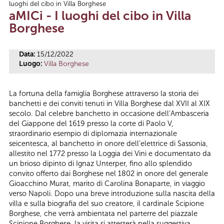
luoghi del cibo in Villa Borghese
Tu sei qui
aMICi - I luoghi del cibo in Villa
Borghese
Data:
15/12/2022
Luogo:
Villa Borghese
La fortuna della famiglia Borghese attraverso la storia dei
banchetti e dei conviti tenuti in Villa Borghese dal XVII al XIX
secolo. Dal celebre banchetto in occasione dell’Ambasceria
del Giappone del 1619 presso la corte di Paolo V,
straordinario esempio di diplomazia internazionale
seicentesca, al banchetto in onore dell’elettrice di Sassonia,
allestito nel 1772 presso la Loggia dei Vini e documentato da
un brioso dipinto di Ignaz Unterper, fino allo splendido
convito offerto dai Borghese nel 1802 in onore del generale
Gioacchino Murat, marito di Carolina Bonaparte, in viaggio
verso Napoli. Dopo una breve introduzione sulla nascita della
villa e sulla biografia del suo creatore, il cardinale Scipione
Borghese, che verrà ambientata nel parterre del piazzale
Scipione Borghese, la visita si attesterà nella suggestiva