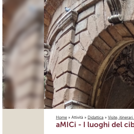
Home
»
Attività
»
Didattica
»
Visite, itinerar
aMICi - I luoghi del ci
Tu sei qui