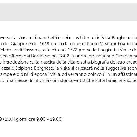
verso la storia dei banchetti e dei conviti tenuti in Villa Borghese da
 del Giappone del 1619 presso la corte di Paolo V, straordinario e
elettrice di Sassonia, allestito nel 1772 presso la Loggia dei Vini e
nvito offerto dai Borghese nel 1802 in onore del generale Gioacchin
introduzione sulla nascita della villa e sulla biografia del suo crea
azzale Scipione Borghese, la visita si attesterà nella suggestiva sce
stampe e dipinti d’epoca i visitatori verranno coinvolti in un affascin
o una messe di informazioni storico-artistiche sulla famiglia e sulle 
8
(tutti i giorni ore 9.00 - 19.00)