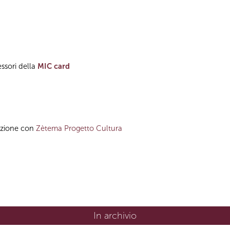
sessori della
MIC card
azione con
Zètema Progetto Cultura
In archivio