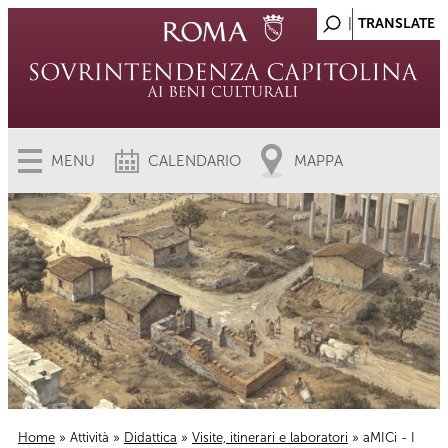
MENU
CALENDARIO
MAPPA
Home
»
Attività
»
Didattica
»
Visite, itinerari e laboratori
» aMICi - I