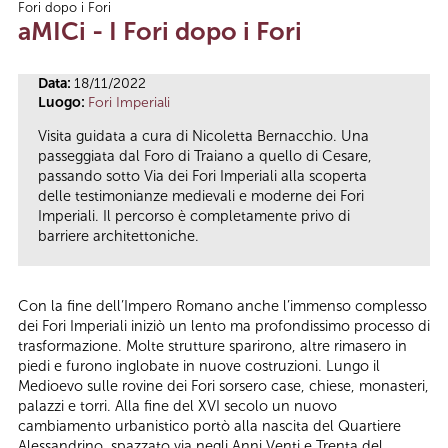
Fori dopo i Fori
Tu sei qui
aMICi - I Fori dopo i Fori
Data:
18/11/2022
Luogo:
Fori Imperiali
Visita guidata a cura di Nicoletta Bernacchio. Una
passeggiata dal Foro di Traiano a quello di Cesare,
passando sotto Via dei Fori Imperiali alla scoperta
delle testimonianze medievali e moderne dei Fori
Imperiali. Il percorso è completamente privo di
barriere architettoniche.
Con la fine dell’Impero Romano anche l’immenso complesso
dei Fori Imperiali iniziò un lento ma profondissimo processo di
trasformazione. Molte strutture sparirono, altre rimasero in
piedi e furono inglobate in nuove costruzioni. Lungo il
Medioevo sulle rovine dei Fori sorsero case, chiese, monasteri,
palazzi e torri. Alla fine del XVI secolo un nuovo
cambiamento urbanistico portò alla nascita del Quartiere
Alessandrino, spazzato via negli Anni Venti e Trenta del