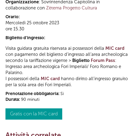
Organizzazione
: Sovrintendenza Capitolina in
collaborazione con
Zètema Progetto Cultura
Orario:
Mercoledì 25 ottobre 2023
ore 15.30
Biglietto d'ingresso:
Visita guidata gratuita riservata ai possessori della
MIC card
con pagamento del biglietto d’ingresso all’area archeologica
secondo la tariffazione vigente >
Biglietto
Forum Pass
:
Ingresso area archeologica Fori Imperiali/ Foro Romano e
Palatino.
I possessori della
MIC card
hanno diritto all'ingresso gratuito
per la sola area dei Fori Imperiali.
Prenotazione obbligatoria:
Sì
Durata:
90 minuti
Gratis con la MIC card
Attività correlate