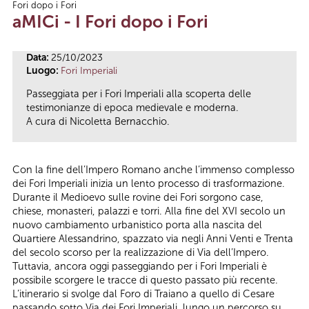
Fori dopo i Fori
Tu sei qui
aMICi - I Fori dopo i Fori
Data:
25/10/2023
Luogo:
Fori Imperiali
Passeggiata per i Fori Imperiali alla scoperta delle
testimonianze di epoca medievale e moderna.
A cura di Nicoletta Bernacchio.
Con la fine dell’Impero Romano anche l’immenso complesso
dei Fori Imperiali inizia un lento processo di trasformazione.
Durante il Medioevo sulle rovine dei Fori sorgono case,
chiese, monasteri, palazzi e torri. Alla fine del XVI secolo un
nuovo cambiamento urbanistico porta alla nascita del
Quartiere Alessandrino, spazzato via negli Anni Venti e Trenta
del secolo scorso per la realizzazione di Via dell’Impero.
Tuttavia, ancora oggi passeggiando per i Fori Imperiali è
possibile scorgere le tracce di questo passato più recente.
L’itinerario si svolge dal Foro di Traiano a quello di Cesare
passando sotto Via dei Fori Imperiali, lungo un percorso su