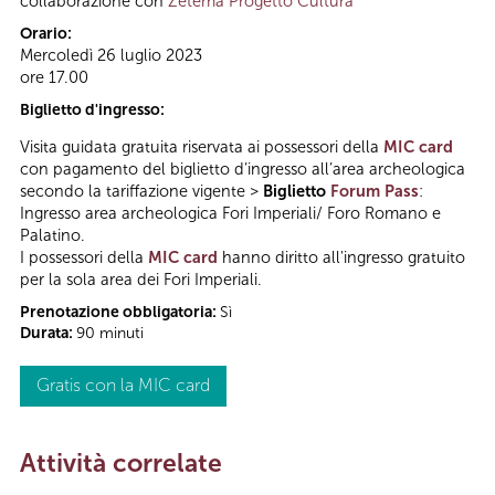
collaborazione con
Zètema Progetto Cultura
Orario:
Mercoledì 26 luglio 2023
ore 17.00
Biglietto d'ingresso:
Visita guidata gratuita riservata ai possessori della
MIC card
con pagamento del biglietto d’ingresso all’area archeologica
secondo la tariffazione vigente >
Biglietto
Forum Pass
:
Ingresso area archeologica Fori Imperiali/ Foro Romano e
Palatino.
I possessori della
MIC card
hanno diritto all'ingresso gratuito
per la sola area dei Fori Imperiali.
Prenotazione obbligatoria:
Sì
Durata:
90 minuti
Gratis con la MIC card
Attività correlate