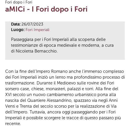
Fori dopo i Fori
Tu sei qui
aMICi - I Fori dopo i Fori
Data:
26/07/2023
Luogo:
Fori Imperiali
Passeggiata per i Fori Imperiali alla scoperta delle
testimonianze di epoca medievale e moderna, a cura
di Nicoletta Bernacchio.
Con la fine dell’Impero Romano anche l’immenso complesso
dei Fori Imperiali iniziò un lento ma profondissimo processo di
trasformazione. Durante il Medioevo sulle rovine dei Fori
sorsero case, chiese, monasteri, palazzi e torri. Alla fine del
XVI secolo un nuovo cambiamento urbanistico porta alla
nascita del Quartiere Alessandrino, spazzato via negli Anni
Venti e Trenta del secolo scorso per la realizzazione di Via
dell’Impero. Tuttavia, ancora oggi passeggiando per i Fori
Imperiali è possibile scorgere le tracce di questo passato più
recente.