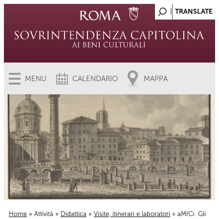
MENU
CALENDARIO
MAPPA
Home
»
Attività
»
Didattica
»
Visite, itinerari e laboratori
» aMICi: Gli